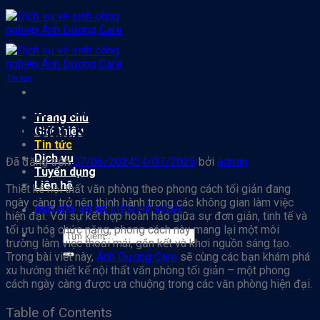
Chuyển
đến
nội
dung
Tin tức
Cách Thiết Kế Nội Thất Văn Phòng –
Trang chủ
Tối Giản Không Gian
Giới thiệu
Tin tức
Dịch vụ
Đã đăng trên
07/06/2024
24/07/2025
bởi
admin
Tuyển dụng
Liên hệ
Thiết kế nội thất văn phòng theo phong cách tối giản đang
ngày càng trở nên thịnh hành trong các không gian làm việc
090 974 40 85
LIÊN HỆ NGAY
hiện đại. Với sự kết hợp hoàn hảo giữa sự đơn giản, tinh tế và
tối ưu hóa chức năng, phong cách này mang lại một môi
trường làm việc thoải mái, gắn kết và khơi nguồn sáng tạo.
Trong bài viết này,
Ánh Dương Care
sẽ cùng các bạn khám phá
xu hướng thiết kế nội thất văn phòng tối giản – một phong
cách ngày càng được ưa chuộng trong các văn phòng hiện đại.
Table of Contents