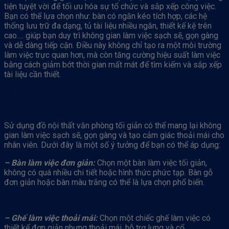
tiện tuyệt vời để tối ưu hóa sự tổ chức và sắp xếp công việc.
Bạn có thể lựa chọn như: bàn có ngăn kéo tích hợp, các hệ
thống lưu trữ đa dạng, tủ tài liệu nhiều ngăn, thiết kế kệ trên
cao…. giúp bạn duy trì không gian làm việc sạch sẽ, gọn gàng
và dễ dàng tiếp cận. Điều này không chỉ tạo ra một môi trường
làm việc trực quan hơn, mà còn tăng cường hiệu suất làm việc
bằng cách giảm bớt thời gian mất mát để tìm kiếm và sắp xếp
tài liệu cần thiết.
8. Sử Dụng Đồ Nội Thất Văn Phòng Có Thiết Kế
Đơn Giản
Sử dụng đồ nội thất văn phòng tối giản có thể mang lại không
gian làm việc sạch sẽ, gọn gàng và tạo cảm giác thoải mái cho
nhân viên. Dưới đây là một số ý tưởng để bạn có thể áp dụng:
– Bàn làm việc đơn giản:
Chọn một bàn làm việc tối giản,
không có quá nhiều chi tiết hoặc hình thức phức tạp. Bàn gỗ
đơn giản hoặc bàn màu trắng có thể là lựa chọn phổ biến.
– Ghế làm việc thoải mái:
Chọn một chiếc ghế làm việc có
thiết kế đơn giản nhưng thoải mái, hỗ trợ lưng và cổ.