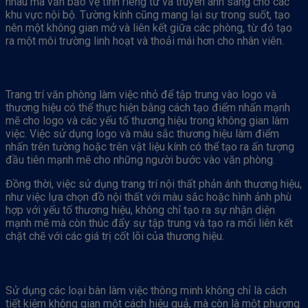
nhau mà vẫn bảo vệ tính riêng tư và truyền ánh sáng cho các
khu vực nội bộ. Tường kính cũng mang lại sự trong suốt, tạo
nên một không gian mở và liên kết giữa các phòng, từ đó tạo
ra một môi trường linh hoạt và thoải mái hơn cho nhân viên.
6. Bố Trí Nội Thất Tập Trung Vào Logo
Trang trí văn phòng làm việc nhỏ để tập trung vào logo và
thương hiệu có thể thực hiện bằng cách tạo điểm nhấn mạnh
mẽ cho logo và các yếu tố thương hiệu trong không gian làm
việc. Việc sử dụng logo và màu sắc thương hiệu làm điểm
nhấn trên tường hoặc trên vật liệu kính có thể tạo ra ấn tượng
đầu tiên mạnh mẽ cho những người bước vào văn phòng.
Đồng thời, việc sử dụng trang trí nội thất phản ánh thương hiệu,
như việc lựa chọn đồ nội thất với màu sắc hoặc hình ảnh phù
hợp với yếu tố thương hiệu, không chỉ tạo ra sự nhận diện
mạnh mẽ mà còn thúc đẩy sự tập trung và tạo ra mối liên kết
chặt chẽ với các giá trị cốt lõi của thương hiệu.
7. Tận Dụng Không Gian Trống
Sử dụng các loại bàn làm việc thông minh không chỉ là cách
tiết kiệm không gian một cách hiệu quả, mà còn là một phương