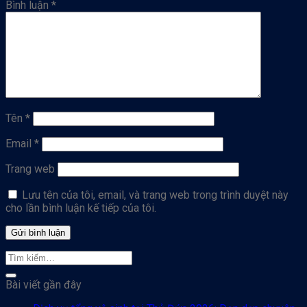
Bình luận
*
Tên
*
Email
*
Trang web
Lưu tên của tôi, email, và trang web trong trình duyệt này
cho lần bình luận kế tiếp của tôi.
Bài viết gần đây