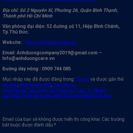
Địa chỉ: Số 2 Nguyễn Xí, Phường 26, Quận Bình Thạnh,
Thành phố Hồ Chí Minh
Văn phòng đại diện: 52 đường số 11, Hiệp Bình Chánh,
Tp.Thủ Đức.
Website:
https://anhduongcare.vn/
Email: Anhduongcompany2019@gmail.com –
Info@anhduongcare.vn
Đường dây nóng : 0909 744 085
Mục nhập này đã được đăng trong
Tin tức
và được gắn thẻ
nội thất
,
thiết kế nội thất
,
văn phòng
.
Tuyệt Chiêu Tiêu Diệt Côn Trùng An Toàn, Tự Nhiên
Các Mẫu Thiết Kế Gương Nhà Tắm Hot Nhất Hiện Nay
Để lại một bình luận
Email của bạn sẽ không được hiển thị công khai.
Các trường
bắt buộc được đánh dấu
*