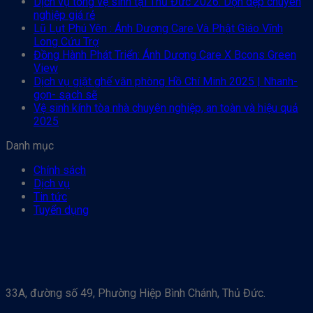
Dịch vụ tổng vệ sinh tại Thủ Đức 2026: Dọn dẹp chuyên
nghiệp giá rẻ
Lũ Lụt Phú Yên : Ánh Dương Care Và Phật Giáo Vĩnh
Long Cứu Trợ
Đồng Hành Phát Triển: Ánh Dương Care X Bcons Green
View
Dịch vụ giặt ghế văn phòng Hồ Chí Minh 2025 | Nhanh-
gọn- sạch sẽ
Vệ sinh kính tòa nhà chuyên nghiệp, an toàn và hiệu quả
2025
Danh mục
Chính sách
Dịch vụ
Tin tức
Tuyển dụng
33A, đường số 49, Phường Hiệp Bình Chánh, Thủ Đức.