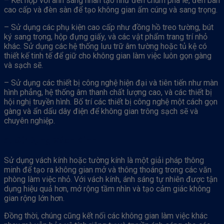
– Kết hợp với ánh sáng nhân tạo như đèn chùm pha lê, đèn bàn
cao cấp và đèn sàn để tạo không gian ấm cúng và sang trọng.
– Sử dụng các phụ kiện cao cấp như đồng hồ treo tường, bút
ký sang trọng, hộp đựng giấy, và các vật phẩm trang trí nhỏ
khác. Sử dụng các hệ thống lưu trữ âm tường hoặc tủ kệ có
thiết kế tinh tế để giữ cho không gian làm việc luôn gọn gàng
và sạch sẽ.
– Sử dụng các thiết bị công nghệ hiện đại và tiên tiến như màn
hình phẳng, hệ thống âm thanh chất lượng cao, và các thiết bị
hội nghị truyền hình. Bố trí các thiết bị công nghệ một cách gọn
gàng và ẩn dấu dây điện để không gian trông sạch sẽ và
chuyên nghiệp.
5. Sử Dụng Vách Kính
Sử dụng vách kính hoặc tường kính là một giải pháp thông
minh để tạo ra không gian mở và thông thoáng trong các văn
phòng làm việc nhỏ. Với vách kính, ánh sáng tự nhiên được tận
dụng hiệu quả hơn, mở rộng tầm nhìn và tạo cảm giác không
gian rộng lớn hơn.
Đồng thời, chúng cũng kết nối các không gian làm việc khác