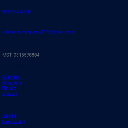
090 974 40 85
anhduongcompany2019@gmail.com
MST: 0315578884
Liên Kết
Giới thiệu
Sản phẩm
Tin tức
Dịch vụ
Liên hệ
Liên hệ
Tuyển dụng