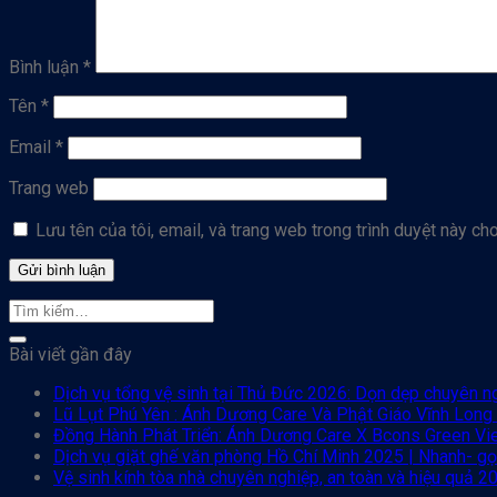
Bình luận
*
Tên
*
Email
*
Trang web
Lưu tên của tôi, email, và trang web trong trình duyệt này cho 
Bài viết gần đây
Dịch vụ tổng vệ sinh tại Thủ Đức 2026: Dọn dẹp chuyên ng
Lũ Lụt Phú Yên : Ánh Dương Care Và Phật Giáo Vĩnh Long
Đồng Hành Phát Triển: Ánh Dương Care X Bcons Green Vi
Dịch vụ giặt ghế văn phòng Hồ Chí Minh 2025 | Nhanh- g
Vệ sinh kính tòa nhà chuyên nghiệp, an toàn và hiệu quả 2