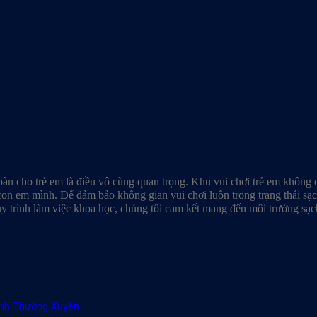
ơi Trẻ Em
oàn cho trẻ em là điều vô cùng quan trọng. Khu vui chơi trẻ em không ch
n em mình. Để đảm bảo không gian vui chơi luôn trong trạng thái sạch s
uy trình làm việc khoa học, chúng tôi cam kết mang đến môi trường sạ
inh Thường Xuyên