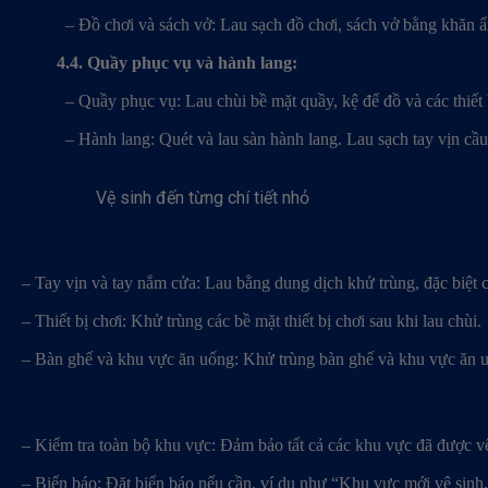
– Đồ chơi và sách vở: Lau sạch đồ chơi, sách vở bằng khăn ẩm
4.4. Quầy phục vụ và hành lang:
– Quầy phục vụ: Lau chùi bề mặt quầy, kệ để đồ và các thiết 
– Hành lang: Quét và lau sàn hành lang. Lau sạch tay vịn cầu
Vệ sinh đến từng chí tiết nhỏ
5. Khử trùng:
– Tay vịn và tay nắm cửa: Lau bằng dung dịch khử trùng, đặc biệt c
– Thiết bị chơi: Khử trùng các bề mặt thiết bị chơi sau khi lau chùi.
– Bàn ghế và khu vực ăn uống: Khử trùng bàn ghế và khu vực ăn 
6. Kiểm tra lần cuối:
– Kiểm tra toàn bộ khu vực: Đảm bảo tất cả các khu vực đã được vệ
– Biển báo: Đặt biển báo nếu cần, ví dụ như “Khu vực mới vệ sinh, 