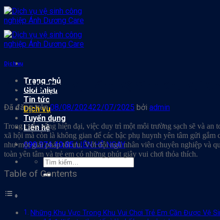
Chuyển
đến
nội
dung
Dịch vụ
Trang chủ
Dịch Vụ Tạp Vụ Tổng Vệ Sinh Khu Vui Ch
Giới thiệu
Tin tức
Đã đăng trên
08/08/2024
22/07/2025
bởi
admin
Dịch vụ
Tuyển dụng
Trong cuộc sống hiện đại, việc duy trì một môi trường sạch sẽ và an t
Liên hệ
xã hội mà còn là không gian để các bậc phụ huynh yên tâm gửi gắm co
090 974 40 85
LIÊN HỆ NGAY
như một giải pháp tối ưu. Với đội ngũ nhân viên chuyên nghiệp và q
toàn yên tâm và trẻ em có những phút giây vui chơi thỏa thích.
Table of Contents
Những Khu Vực Trong Khu Vui Chơi Trẻ Em Cần Được Vệ S