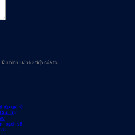
lần bình luận kế tiếp của tôi.
hiệp giá rẻ
 Cứu Trợ
ew
ọn- sạch sẽ
025