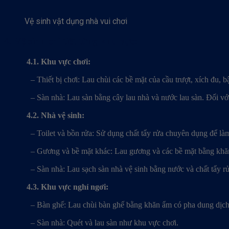
Vệ sinh vật dụng nhà vui chơi
4. Vệ sinh chi tiết từng khu vực:
4.1. Khu vực chơi:
– Thiết bị chơi: Lau chùi các bề mặt của cầu trượt, xích đu, 
– Sàn nhà: Lau sàn bằng cây lau nhà và nước lau sàn. Đối với
4.2. Nhà vệ sinh:
– Toilet và bồn rửa: Sử dụng chất tẩy rửa chuyên dụng để làm
– Gương và bề mặt khác: Lau gương và các bề mặt bằng khăn
– Sàn nhà: Lau sạch sàn nhà vệ sinh bằng nước và chất tẩy r
4.3. Khu vực nghỉ ngơi:
– Bàn ghế: Lau chùi bàn ghế bằng khăn ẩm có pha dung dịch 
– Sàn nhà: Quét và lau sàn như khu vực chơi.