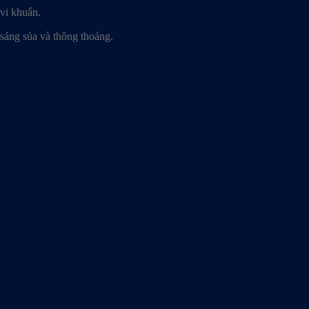
 vi khuẩn.
sáng sủa và thông thoáng.