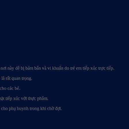
nơi này dễ bị bám bẩn và vi khuẩn do trẻ em tiếp xúc trực tiếp.
là rất quan trọng.
cho các bé.
ặt tiếp xúc với thực phẩm.
 cho phụ huynh trong khi chờ đợi.