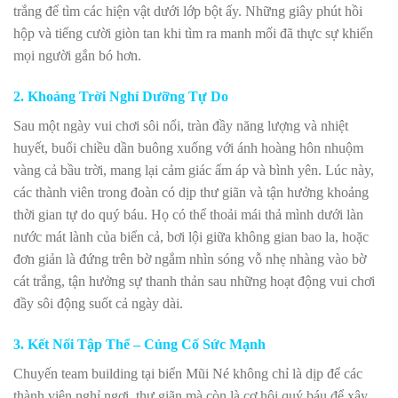
trắng để tìm các hiện vật dưới lớp bột ấy. Những giây phút hồi
hộp và tiếng cười giòn tan khi tìm ra manh mối đã thực sự khiến
mọi người gắn bó hơn.
2. Khoảng Trời Nghỉ Dưỡng Tự Do
Sau một ngày vui chơi sôi nổi, tràn đầy năng lượng và nhiệt
huyết, buổi chiều dần buông xuống với ánh hoàng hôn nhuộm
vàng cả bầu trời, mang lại cảm giác ấm áp và bình yên. Lúc này,
các thành viên trong đoàn có dịp thư giãn và tận hưởng khoảng
thời gian tự do quý báu. Họ có thể thoải mái thả mình dưới làn
nước mát lành của biển cả, bơi lội giữa không gian bao la, hoặc
đơn giản là đứng trên bờ ngắm nhìn sóng vỗ nhẹ nhàng vào bờ
cát trắng, tận hưởng sự thanh thản sau những hoạt động vui chơi
đầy sôi động suốt cả ngày dài.
3. Kết Nối Tập Thể – Củng Cố Sức Mạnh
Chuyến team building tại biển Mũi Né không chỉ là dịp để các
thành viên nghỉ ngơi, thư giãn mà còn là cơ hội quý báu để xây