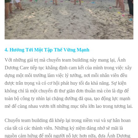
4. Hướng Tới Một Tập Thể Vững Mạnh
Với những giá trị mà chuyến team building này mang lại, Ánh
Dương Care tiếp tục khẳng định cam kết của mình trong việc xây
dựng một môi trường làm việc lý tưởng, nơi mỗi nhân viên đều
được trân trọng và có cơ hội phát huy tối đa khả năng. Sự kiện
không chỉ là một chuyến đi thư giãn đơn thuần mà còn là dịp để
toàn bộ công ty nhìn lại chặng đường đã qua, tạo động lực mạnh
mẽ để cùng nhau vươn tới những mục tiêu lớn lao trong tương lai.
Chuyến team building đã khép lại trong niềm vui và sự hân hoan
của tất cả các thành viên. Những kỷ niệm đáng nhớ sẽ mãi là
nguồn cảm hứng để mỗi người nỗ lực hơn nữa, đưa Ánh Dương