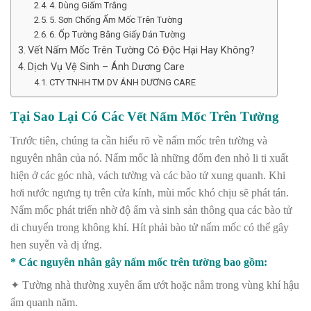
4. Dùng Giấm Trắng
5. Sơn Chống Ẩm Mốc Trên Tường
6. Ốp Tường Bằng Giấy Dán Tường
Vết Nấm Mốc Trên Tường Có Độc Hại Hay Không?
Dịch Vụ Vệ Sinh – Ánh Dương Care
CTY TNHH TM DV ÁNH DƯƠNG CARE
Tại Sao Lại Có Các Vết Nấm Mốc Trên Tường
Trước tiên, chúng ta cần hiểu rõ về nấm mốc trên tường và
nguyên nhân của nó. Nấm mốc là những đốm đen nhỏ li ti xuất
hiện ở các góc nhà, vách tường và các bào tử xung quanh. Khi
hơi nước ngưng tụ trên cửa kính, mùi mốc khó chịu sẽ phát tán.
Nấm mốc phát triển nhờ độ ẩm và sinh sản thông qua các bào tử
di chuyển trong không khí. Hít phải bào tử nấm mốc có thể gây
hen suyễn và dị ứng.
* Các nguyên nhân gây nấm mốc trên tường bao gồm:
✦ Tường nhà thường xuyên ẩm ướt hoặc nằm trong vùng khí hậu
ẩm quanh năm.