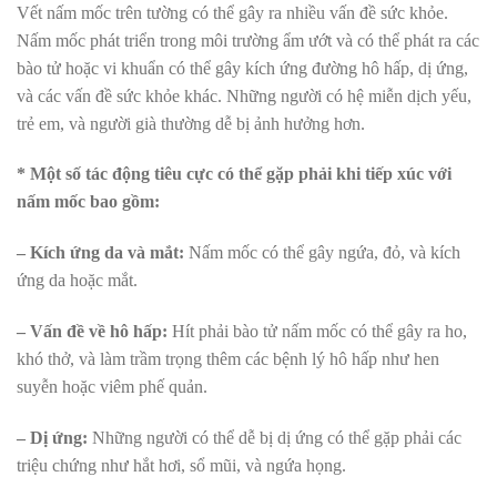
Vết nấm mốc trên tường có thể gây ra nhiều vấn đề sức khỏe.
Nấm mốc phát triển trong môi trường ẩm ướt và có thể phát ra các
bào tử hoặc vi khuẩn có thể gây kích ứng đường hô hấp, dị ứng,
và các vấn đề sức khỏe khác. Những người có hệ miễn dịch yếu,
trẻ em, và người già thường dễ bị ảnh hưởng hơn.
* Một số tác động tiêu cực có thể gặp phải khi tiếp xúc với
nấm mốc bao gồm:
– Kích ứng da và mắt:
Nấm mốc có thể gây ngứa, đỏ, và kích
ứng da hoặc mắt.
– Vấn đề về hô hấp:
Hít phải bào tử nấm mốc có thể gây ra ho,
khó thở, và làm trầm trọng thêm các bệnh lý hô hấp như hen
suyễn hoặc viêm phế quản.
– Dị ứng:
Những người có thể dễ bị dị ứng có thể gặp phải các
triệu chứng như hắt hơi, sổ mũi, và ngứa họng.