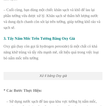
– Cuối cùng, bạn dùng một chiếc khăn sạch và khô để lau lại
phần tường vừa được xử lý. Khăn sạch sẽ thấm hết lượng nước
và dung dịch chanh còn sót lại trên tường, giúp tường khô ráo và
sạch sẽ.
3. Tẩy Nấm Mốc Trên Tường Bằng Oxy Già
Oxy già (hay còn gọi là hydrogen peroxide) là một chất có khả
năng khử trùng và tẩy rửa mạnh mẽ, rất hiệu quả trong việc loại
bỏ nấm mốc trên tường
Xử lí bằng Oxy già
* Các Bước Thực Hiện:
– Sử dụng nước sạch để lau qua khu vực tường bị nấm mốc,