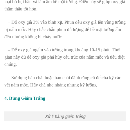
loại bỏ bụi bẩn và làm ẩm bề mặt tường. Điều này sẽ giúp oxy già
thẩm thấu tốt hơn.
– Đổ oxy già 3% vào bình xịt. Phun đều oxy già lên vùng tường
bị nấm mốc. Hãy chắc chắn phun đủ lượng để bề mặt tường ẩm
đều nhưng không bị chảy nước.
– Để oxy già ngấm vào tường trong khoảng 10-15 phút. Thời
gian này đủ để oxy già phá hủy cấu trúc của nấm mốc và tiêu diệt
chúng.
– Sử dụng bàn chải hoặc bàn chải đánh răng cũ để chà kỹ các
vết nấm mốc. Hãy chà nhẹ nhàng nhưng kỹ lưỡng
4. Dùng Giấm Trắng
Xử lí bằng giấm trắng