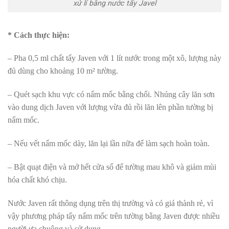
xử lí bằng nước tẩy Javel
* Cách thực hiện:
– Pha 0,5 ml chất tẩy Javen với 1 lít nước trong một xô, lượng này
đủ dùng cho khoảng 10 m² tường.
– Quét sạch khu vực có nấm mốc bằng chổi. Nhúng cây lăn sơn
vào dung dịch Javen với lượng vừa đủ rồi lăn lên phần tường bị
nấm mốc.
– Nếu vết nấm mốc dày, lăn lại lần nữa để làm sạch hoàn toàn.
– Bật quạt điện và mở hết cửa sổ để tường mau khô và giảm mùi
hóa chất khó chịu.
Nước Javen rất thông dụng trên thị trường và có giá thành rẻ, vì
vậy phương pháp tẩy nấm mốc trên tường bằng Javen được nhiều
người ưa chuộng và sử dụng.