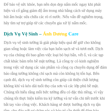
Để bảo vệ sức khỏe, bạn nên dọn dẹp nấm mốc ngay khi phát
hiện và cố gắng giảm độ ẩm trong nhà bằng cách sử dụng máy
hút ẩm hoặc sửa chữa các rò rỉ nước. Nếu vấn đề nghiêm trọng,
hãy tìm sự trợ giúp từ các chuyên gia xử lý nấm mốc.
Dịch Vụ Vệ Sinh –
Ánh Dương
Care
Dịch vụ vệ sinh tường là giải pháp hiệu quả để giữ cho không
gian sống hoặc làm việc của bạn luôn sạch sẽ và tươi mới. Dịch
vụ của chúng tôi bao gồm việc loại bỏ bụi bẩn, vết ố, và các tạp
chất khác bám trên bề mặt tường. Là công ty có kinh nghiệm
trong việc sử dụng các sản phẩm và công cụ chuyên dụng để đảm
bảo rằng tường không chỉ sạch mà còn không bị tổn hại. Bên
cạnh đó, dịch vụ vệ sinh tường còn giúp cải thiện chất lượng
không khí và kéo dài tuổi thọ của sơn và các lớp phủ bề mặt.
Chúng tôi hiểu rằng mỗi bức tường đều có đặc thù riêng, vì vậy
chúng tôi thực hiện kiểm tra kỹ lưỡng và tư vấn chi tiết trước khi
bắt tay vào công việc. Khách hàng sẽ được hưởng dịch vụ tận
tâm, chu đáo với sự chăm sóc và bảo trì cần thiết để đảm bảo